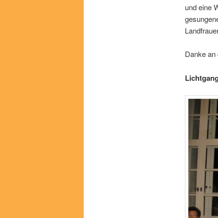
und eine 
gesungene
Landfrauen
Danke an d
Lichtgan