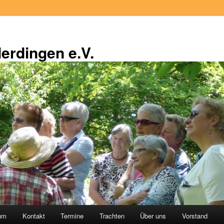
erdingen e.V.
äum
Kontakt
Termine
Trachten
Über uns
Vorstand