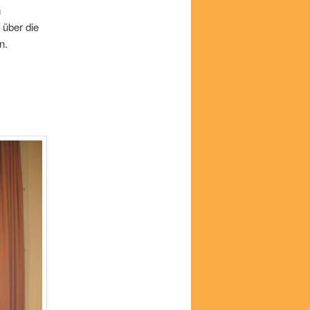
m
 über die
n.