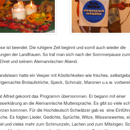
se ist beendet. Die ruhigere Zeit beginnt und somit auch wieder die
tungen der Landfrauen. So traf man sich nach der Sommerpause zum
d Ehret und seinem Alemannischen Abend.
ndsteam hatte ein Vesper mit Köstlichkeiten wie frisches, selbstge
stgemachte Brotaufstriche, Speck, Schmalz, Maronen u.s.w. vorbereit
t Alfred gekonnt das Programm übernommen. Er begann mit einer
eserklärung an die Alemannische Muttersprache. Es gibt so viele sc
erzen kommen. Für die Hochdeutsch Schwätzer gab es eine Einführu
he. Es folgten Lieder, Gedichte, Sprüchle, Witze, Wissenswertes, e
el und vieles mehr zum Schmunzeln, Lachen und zum Mitsingen. S