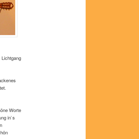
 Lichtgang
backenes
et.
höne Worte
ng in`s
in
chön