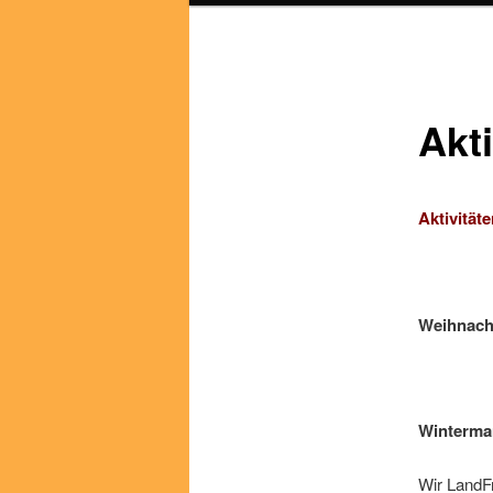
Akt
Aktivität
Weihnach
Wintermar
Wir LandF