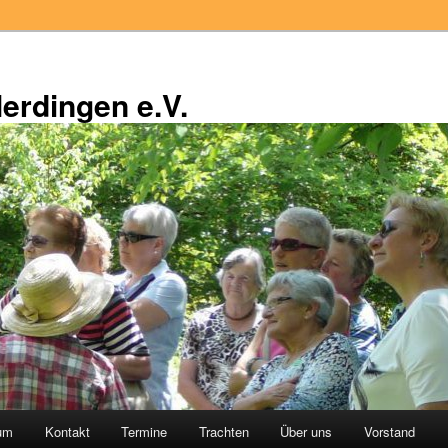
erdingen e.V.
äum
Kontakt
Termine
Trachten
Über uns
Vorstand