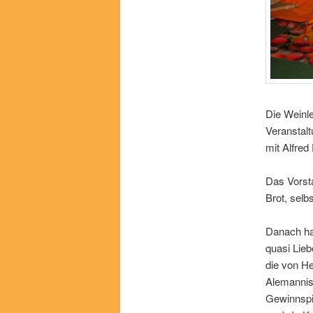
Die Weinle
Veranstal
mit Alfre
Das Vorsta
Brot, selb
Danach ha
quasi Lieb
die von H
Alemannisc
Gewinnspi